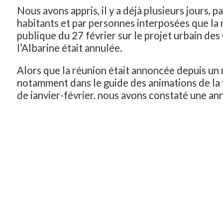
Nous avons appris, il y a déjà plusieurs jours, p
habitants et par personnes interposées que la
publique du 27 février sur le projet urbain de
l’Albarine était annulée.
Alors que la réunion était annoncée depuis u
notamment dans le guide des animations de la 
de janvier-février, nous avons constaté une a
publique des plus tardives quant à son annulat
sur le site internet de la ville évoquant un « rep
mise en ligne, très très tard !
De plus, cette annulation n’a pas été relayée a
listing mail du groupe de travail citoyen des 
l’Albarine : aucun e-mail de la part des chargés
la ville ne semble avoir été envoyé… !
Nous regrettons ces situations où l’habitant e