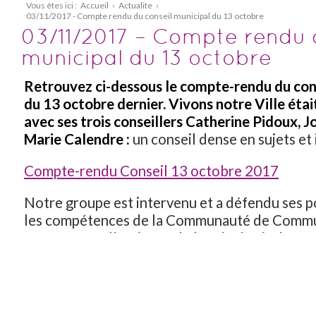
Vous êtes ici :
Accueil
›
Actualite
›
03/11/2017 - Compte rendu du conseil municipal du 13 octobre
03/11/2017 – Compte rendu 
municipal du 13 octobre
Retrouvez ci-dessous le compte-rendu du con
du 13 octobre dernier. Vivons notre Ville étai
avec ses trois conseillers Catherine Pidoux, J
Marie Calendre :
un conseil dense en sujets et 
Compte-rendu Conseil 13 octobre 2017
Notre groupe est intervenu et a défendu ses po
les compétences de la Communauté de Commu
transports collectifs sur le bassin de vie, les m
de compétences du Syndicat Intercommunal
d’Aménagement du Bassin Versant de l’Albarin
PLU modernisé, les parkings payants non souh