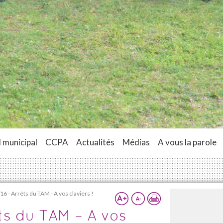
 municipal
CCPA
Actualités
Médias
A vous la parole
16 - Arrêts du TAM - A vos claviers !
ts du TAM – A vos