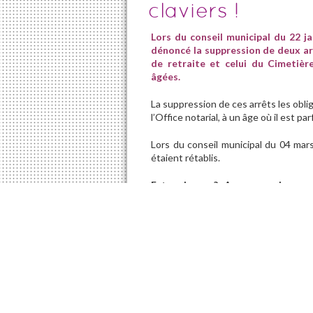
claviers !
Lors du conseil municipal du 22 ja
dénoncé la suppression de deux arr
de retraite et celui du Cimetiè
âgées.
La suppression de ces arrêts les oblig
l’Office notarial, à un âge où il est par
Lors du conseil municipal du 04 mars
étaient rétablis.
Est-ce le cas ? Avez-vous des rema
d’autres arrêts ? Nous avons besoin
N’hésitez pas à nous contacter via 