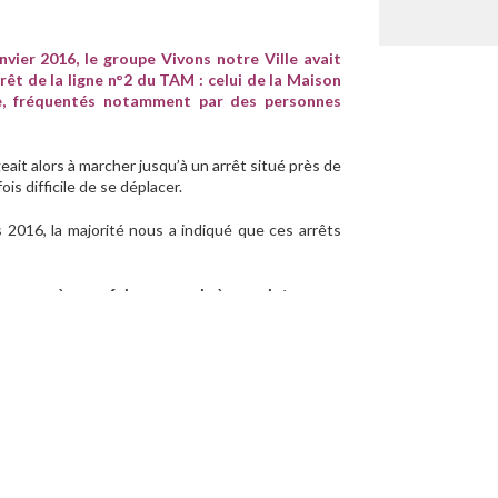
nvier 2016, le groupe Vivons notre Ville avait
êt de la ligne n°2 du TAM : celui de la Maison
re, fréquentés notamment par des personnes
eait alors à marcher jusqu’à un arrêt situé près de
fois difficile de se déplacer.
 2016, la majorité nous a indiqué que ces arrêts
rques à nous faire parvenir à ce sujet ou sur
 de votre avis !
le formulaire de contact présent sur ce site.