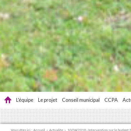
L’équipe
Le projet
Conseil municipal
CCPA
Act
Vous êtes ici :
Accueil
›
Actualite
›
10/04/2018 - Intervention sur le budget