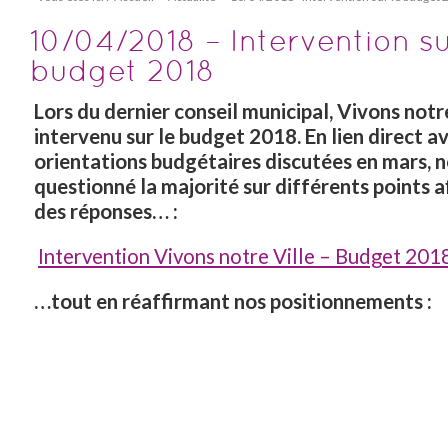
10/04/2018 – Intervention su
budget 2018
Lors du dernier conseil municipal, Vivons notre
intervenu sur le budget 2018. En lien direct av
orientations budgétaires discutées en mars, 
questionné la majorité sur différents points a
des réponses… :
Intervention Vivons notre Ville – Budget 201
…tout en réaffirmant nos positionnements :
« L’année dernière, nous avions salué le maintien d
d’imposition communaux, évitant d’ajouter des co
budgétaires supplémentaires aux ambarrois. Cette
ne pouvons que déplorer une deuxième hausse des
fonciers (+9%) après une première hausse décidée