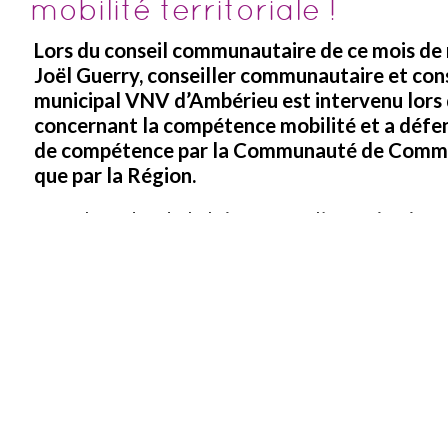
mobilité territoriale !
Lors du conseil communautaire de ce mois de
Joël Guerry, conseiller communautaire et cons
municipal VNV d’Ambérieu est intervenu lors
concernant la compétence mobilité et a défe
de compétence par la Communauté de Comm
que par la Région.
Dans le cadre de la loi LOM sur l’organisation 
à l’échelle des territoires, la collectivité deva
sur cette prise ou non de compétence avant fin
Que ce soit à l’échelle de la ville ou de la Co
communes Vivons notre Ville porte une grand
aux enjeux de territoire et aux décisions de g
associées.
Retrouvez l’intervention ici :
Intervention-Co