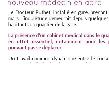
nouveau médecin en gare
Le Docteur Puthet, installé en gare, prenant 
mars, l’inquiétude demeurait depuis quelques
habitants du quartier de la gare.
La présence d’un cabinet médical dans le qua
en effet essentiel, notamment pour les 
pouvant pas se déplacer.
Un travail commun dynamique entre le consei
Courbes de l’Albarine, les acteurs de la santé,
pharmacien M. Gustin, qui a proposé la locatio
permis l’ouverture rapide de ce cabine
l’installation d’un médecin. Philippe Paget, p
de l’Hôpital privé d’Ambérieu, a reçu ses pre
ce lundi 9 janvier 2017.
Nous ne pouvons que souhaiter le dé