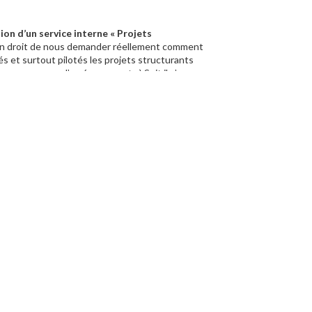
ion d’un service interne « Projets
n droit de nous demander réellement comment
s et surtout pilotés les projets structurants
es programmes d’aménagement…) Soit il n’y en
anque de vision de la part des élus en place cette
nvestissements
(au global dans la gestion de la
 Chambre régionale des comptes à plusieurs
es et les trottoirs. Quand nous voyons des voiries
s endommager son véhicule, nous pouvons nous
 le plan de mandat de réfection et de
s douces et le partage des espaces
, incluant la
 le nombre de projets de voies à mobilité douce,
 enjeux de déplacement ?
ice jeunesse
qui a été supprimé sans
a majorité actuelle. Faire et défaire…
endre que la jeunesse ne s’arrêtait pas à l’âge