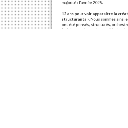
majorité : l’année 2025.
12 ans
pour voir apparaitre la créat
structurants ».
Nous sommes ainsi e
ont été pensés, structurés, orchestré
(cohérence des projets, validation d
avait pas ; soit il y a clairement un m
dernière décennie.
12 ans
sans plans pluriannuels d’i
ville, soulignée par le rapport de la
reprises
)
, et notamment sur les voiri
à la limite du circulable pour ne pa
demander quel fut pendant ces 12 ans
sécurisation.
12 ans
sans vision sur les mobilité
végétalisation. Quand nous regardons
Ambérieu a-t-elle pris la mesure des
12 ans
pour revoir renaitre un serv
ménagement dès l’arrivée en 2014 de l
Incompréhensible ! 12 ans pour compr