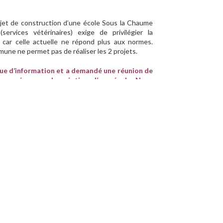
rojet de construction d’une école Sous la Chaume
ervices vétérinaires) exige de privilégier la
e car celle actuelle ne répond plus aux normes.
mmune ne permet pas de réaliser les 2 projets.
que d’information et a demandé une réunion de
s menées pour la création d’une école. Nous
ons chiffrées selon les différents scénarios
Ville fait part de son inquiétude suite à ce
el manque de place dans nos écoles.
es projets phares de la majorité en place : Vivons
rts de projets structurants pour notre ville et son