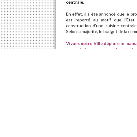
centrale.
En effet, il a été annoncé que le p
est reporté au motif que l’État (s
construction d’une cuisine central
Selon la majorité, le budget de la co
Vivons notre Ville déplore le man
présentation aux élus des étude
souhaitons obtenir des informati
projetés. De plus, Vivons notre 
nouveau report et face au potenti
Enfin, la nouvelle école était l’un d
notre Ville est inquiet face aux repo
développement.