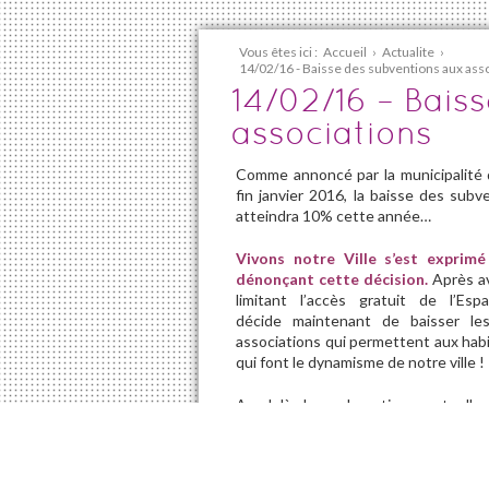
Vous êtes ici :
Accueil
›
Actualite
›
14/02/16 - Baisse des subventions aux ass
14/02/16 – Bais
associations
Comme annoncé par la municipalité 
fin janvier 2016, la baisse des subv
atteindra 10% cette année…
Vivons notre Ville s’est exprimé
dénonçant cette décision.
Après av
limitant l’accès gratuit de l’Es
décide maintenant de baisser l
associations qui permettent aux habit
qui font le dynamisme de notre ville !
Au delà des subventions, actuellem
culturelle et sportive de notre vill
cette thématique.