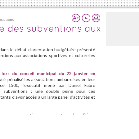
ociations
se des subventions aux
dans le débat d’orientation budgétaire présenté
entions aux associations sportives et culturelles
 lors du conseil municipal du 22 janvier en
oir pénalisé les associations ambarroises en leur
pace 1500, l’exécutif mené par Daniel Fabre
es subventions : une double peine pour ces
ants d’avoir accès à un large panel d’activités et
ent, des questions se posent sur la politique
e. Retrouvez prochainement un article traitant de