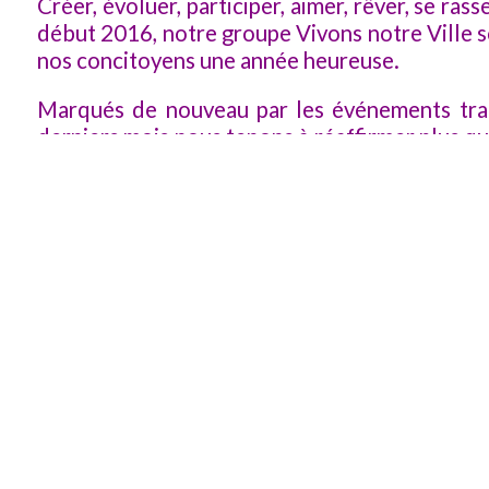
Créer, évoluer, participer, aimer, rêver, se ra
début 2016, notre groupe Vivons notre Ville s
nos concitoyens une année heureuse.
Marqués de nouveau par les événements tra
derniers mois nous tenons à réaffirmer plus qu
attachement aux valeurs républicaines fond
fondent notre Nation : les libertés d’exp
conscience, la tolérance, l’humanité mais auss
partage : le vivre-ensemble tout simplement. C
les oublions pas ; ne laissons pas se développ
l’incompréhension, le conflit et donc la violenc
Au-delà des mots nous parlons ici de laïcité
fondamentale que nous nous devons de porte
permettre à chacun de s’épanouir et d’être re
qu’il est.
Vivre ensemble, c’est aussi rassembler les cit