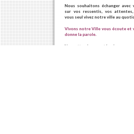
Nous souhaitons échanger avec 
sur vos ressentis, vos attentes,
vous seul vivez notre ville au quoti
Vivons notre Ville vous écoute et 
donne la parole.
Nous attendons vos témoignages sur
L’activité commerciale du centre vil
Les projets de réhabilitation du qu
La culture ambarroise
L’animation de notre ville
Le périscolaire et l’accueil de nos 
Le stationnement et les transports
et tout autre sujet que vous souh
N’hésitez à pas nous contacter via n
Partagez cet article