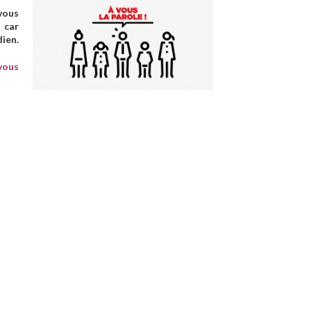
vous
 car
dien.
vous
 :
le
artier gare (Courbes de l’Albarine)
enfants dans les écoles
 dans notre ville
aitez nous évoquer.
otre
formulaire de contact