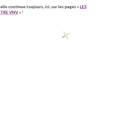
lle continue toujours, ici, sur les pages «
LES
ETRE VNV
»
!