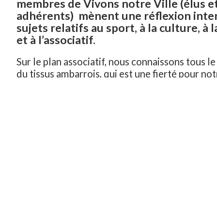
membres de Vivons notre Ville (élus e
adhérents) mènent une réflexion inter
sujets relatifs au sport, à la culture, à 
et à l’associatif.
Sur le plan associatif, nous connaissons tous 
du tissus ambarrois, qui est une fierté pour notr
vecteur de rayonnement. Au niveau du sport, 
infrastructures sportives, de qualité, ont toujo
présentes. Quant à la culture, une véritable po
culturelle est à reconstruire, tout comme la po
jeunesse.
il est important, pour nous, de défendre le rôl
activités culturelles et sportives dans notre vil
moments de libre expression, de création, ou 
surpassement de soi, contribuent à la poursuit
citoyennes fondamentales telles que l’égalité, 
sociale, la participation active de tout un chacun