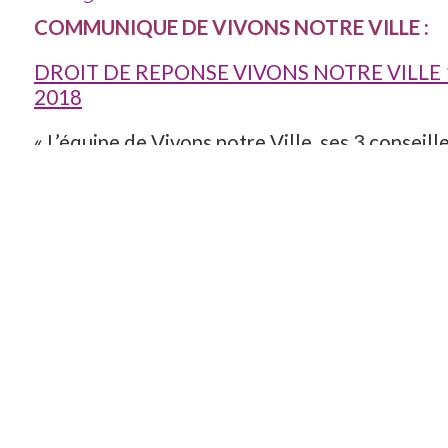
COMMUNIQUE DE VIVONS NOTRE VILLE :
DROIT DE REPONSE VIVONS NOTRE VILLE 1
2018
« L’équipe de Vivons notre Ville, ses 3 conseill
municipaux, Rémi Christin, Joël Guerry, Marie C
que les membres de l’association Vivons notre V
connaissance avec stupéfaction des propos ten
presse envers l’action de l’opposition municip
notre Ville dans l’article du Progrès en date 
2018.
Depuis 2014, Vivons notre Ville est au travail s
dossiers qui font l’actualité de notre ville. Ur
préservation des espaces verts (Henri Dunant 
travaux sur la voirie (Rue Louis Armand), politiq
développement d’Ambérieu et maîtrise urbaine