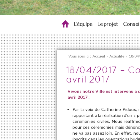
L’équipe
Le projet
Conseil
Vous êtes ici :
Accueil
›
Actualite
›
18/04/
18/04/2017 – Co
avril 2017
Vivons notre Ville est intervenu à 
avril 2017 :
Par la voix de Catherine Pidoux, 
rapportant à la réalisation d’un
« p
cérémonies civiles. Nous réaffrmo
pour ces cérémonies mais dénonçon
ne va pas assez loin. En effet, n
inscrits dans les orientations budg