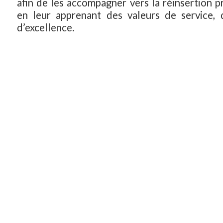
afin de les accompagner vers la réinsertion p
en leur apprenant des valeurs de service, 
d’excellence.
Vivons notre Ville accueille avec intérêt e
cette bonne nouvelle pour les installations mi
ville, renforçant toujours un peu plus 
Détachement Air, son utilité et sa reconnai
Ministère de la Défense.
Nous devons tous être mobilisés, ensemble, 
essentiels pour l’avenir de notre ville et de
vie.