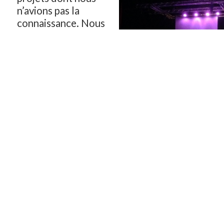
n’avions pas la
connaissance. Nous
resterons actifs sur
le suivi du Projet
des Courbes de
l’Albarine,
très vigilants dans
les semaines à venir
sur l’annonce du déploiement du stationnemen
attentifs et responsables dans l’analyse des or
budgétaires 2018, aux avants-postes dans l’éc
attentes des ambarroises et ambarrois mais au
associations culturelles, sportives et caritative
Retrouvez ci-dessous les voeux du groupe min
Vivons notre Ville :
A tous, à chacun, nous souhaitons une année pl