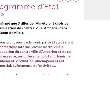
rogramme d’Etat
 »
nfirmé que 3 villes de l’Ain étaient choisies
amisation des centre-ville. Ambérieu fera
eur de ville ».
ons proposées par la municipalité à l’Etat seront
hématique interne, Vivons notre Ville a
a question du centre ville d’Ambérieu et de sa
 urgente, sur différents points : urbanisme,
ionnement, circulation, aménagements et
ercial, événements et festivités…
 qui ont su donner une nouvelle dynamique à leur
ons, nous avons fait le constat que ce centre ville
e dynamisation en « fil rouge » depuis sa
n que tous les pôles dynamiques d’Ambérieu,
leur croissance, parallèlement, avec cohérence.
 ville pour construire un projet fort et