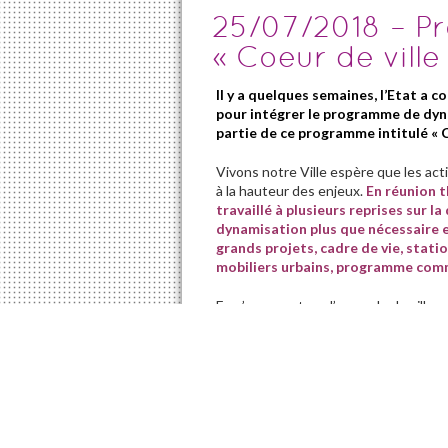
25/07/2018 – P
« Coeur de ville
Il y a quelques semaines, l’Etat a co
pour intégrer le programme de dyn
partie de ce programme intitulé « Co
Vivons notre Ville espère que les acti
à la hauteur des enjeux.
En réunion t
travaillé à plusieurs reprises sur l
dynamisation plus que nécessaire et
grands projets, cadre de vie, stat
mobiliers urbains, programme comm
En s’appuyant sur l’exemple de villes
centre ville via un panel élargi d’acti
n’a jamais bénéficié d’un programme d
rénovation. Programme essentiel, afi
urbains et péri-urbains, poursuivent 
Profitons de ce programme Coeur de
visionnaire !