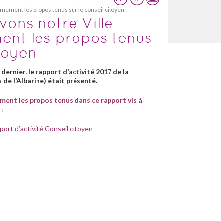
rmement les propos tenus sur le conseil citoyen
vons notre Ville
ent les propos tenus
itoyen
dernier, le rapport d’activité 2017 de la
s de l’Albarine) était présenté.
ment les propos tenus dans ce rapport vis à
:
port d’activité Conseil citoyen
isés pour qualifier l’action des membres du conseil
 : « Le Conseil Citoyen exprime beaucoup de constats et
e solutions et d’actions. Afin de les orienter
ents du Centre Social et les agents municipaux
 ».
ertains membres de ce conseil, le paragraphe ne reflète