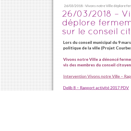
26/03/2018 - Vivons notre Ville déplore fe
26/03/2018 – Vi
déplore fermem
sur le conseil c
Lors du conseil municipal du 9 mars 
politique de la ville (Projet Courbe
Vivons notre Ville a dénoncé ferme
vis des membres du conseil citoyen
Intervention Vivons notre Ville – Rap
Delib 8 – Rapport activité 2017 PDV
» Nous déplorons fermement les propos util
citoyen en page 4 du rapport. Nous citons
de problématiques mais encore peu d’idées d
davantage vers leur pouvoir d’agir, les ag
proposeront des sujets concrets pour 2018
D’après les retours que nous avons eu de c