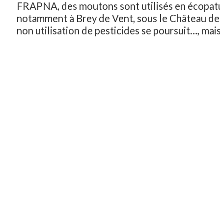
FRAPNA, des moutons sont utilisés en écopat
notamment à Brey de Vent, sous le Château des
non utilisation de pesticides se poursuit…, mais 
nécessaire de renforcer dans les années à venir
La préservation d’espaces verts en ville, dan
quartier, via la conservation volontaire de «
d’oxygénation » en ne succombant pas à l’appe
pour la vente à des promoteurs immobiliers,
La croissance des trames vertes dans les pro
d’urbanisme,
La valorisation de nos espaces naturels et 
notre forêt,
Quid d’un agenda 21 ?
Vivons notre Ville poursuit actuellement, via 
thématiques, son travail de réflexion sur les 
biodiversité, environnement et développemen