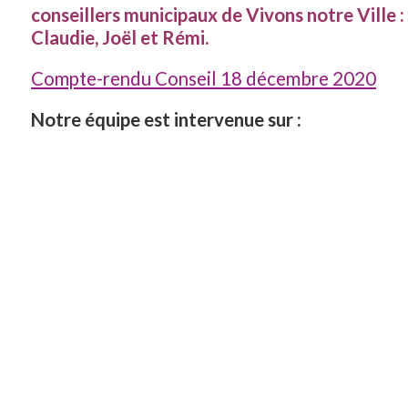
conseillers municipaux de Vivons notre Ville :
Claudie, Joël et Rémi.
Compte-rendu Conseil 18 décembre 2020
Notre équipe est intervenue sur :
Le budget 2021 :
Intervention Vivons notre Ville – Budget P 2021 [PDF]
Les indemnités des élus :
Intervention Vivons notre Ville – Indemnités élus [PDF]
Les abandons de programmes Jean Jaurès / 
Exupéry / Place Sémard :
Intervention Vivons notre Ville – Abandon de program
Les subventions des associations :
Intervention Vivons notre Ville – Subventions associat
Suite à notre demande lors du dernier conseil