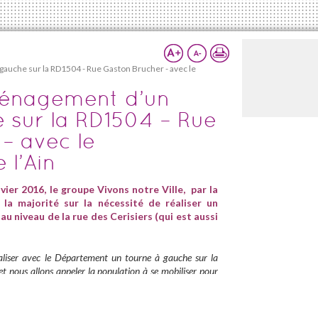
auche sur la RD1504 - Rue Gaston Brucher - avec le
ménagement d’un
 sur la RD1504 – Rue
– avec le
l’Ain
vier 2016, le groupe Vivons notre Ville, par la
 la majorité sur la nécessité de réaliser un
au niveau de la rue des Cerisiers (qui est aussi
éaliser avec le Département un tourne à gauche sur la
t nous allons appeler la population à se mobiliser pour
re municipalité. C’est une urgence, car la rue Aristide
ientôt recevoir un important trafic supplémentaire avec
ns le cadre de l’opération « La Brillatte ».