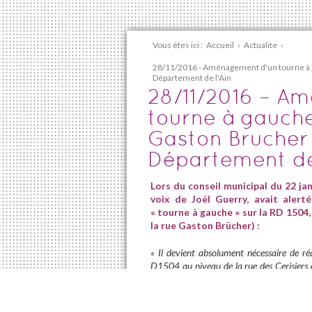
Vous êtes ici :
Accueil
›
Actualite
›
28/11/2016 - Aménagement d'un tourne à g
Département de l'Ain
28/11/2016 – A
tourne à gauche
Gaston Brucher 
Département de 
Lors du conseil municipal du 22 jan
voix de Joël Guerry, avait alerté
« tourne à gauche » sur la RD 1504, 
la rue Gaston Brücher) :
« Il devient absolument nécessaire de r
D1504 au niveau de la rue des Cerisiers e
faire pression sur le Département et not
Briand et la rue du Clos Lebreton vont b
la construction de près de 150 logements da