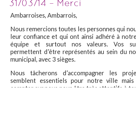
31/03/14 – Merci
Ambarroises, Ambarrois,
Nous remercions toutes les personnes qui no
leur confiance et qui ont ainsi adhéré à notre
équipe et surtout nos valeurs. Vos su
permettent d’être représentés au sein du no
municipal, avec 3 sièges.
Nous tâcherons d’accompagner les proj
semblent essentiels pour notre ville mai
compter sur nous pour être très attentifs à to
qui seront portés par « Parole aux Ambarrois »
à venir.
Merci à vous, ambarroises et ambarrois pour 
vos messages et votre accueil durant cette c