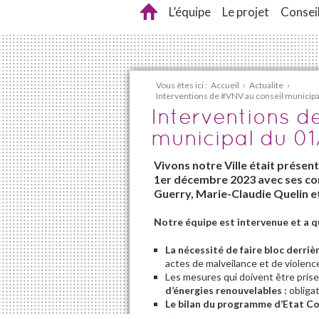
L’équipe
Le projet
Conseil
Vous êtes ici :
Accueil
›
Actualite
›
Interventions de #VNV au conseil municip
Interventions d
municipal du 01
Vivons notre Ville était présen
1er décembre 2023
avec ses co
Guerry, Marie-Claudie Quelin et
Notre équipe est intervenue et a qu
La nécessité de faire bloc derriè
actes de malveilance et de violence 
Les mesures qui doivent être prise
d’énergies renouvelables :
obligat
Le bilan du programme d’Etat Coe
n’avons pa de documents bilan. Qu’a