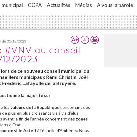
 municipal
CCPA
Actualités
Médias
A vous la parole
al du 01/12/2023
e #VNV au conseil
/12/2023
t lors de ce nouveau conseil municipal du
nseillers municipaux Rémi Christin, Joël
 Frédéric Lafayolle de la Bruyère.
estionné la majorité sur :
re les valeurs de la République
concernant des
de plus en plus croissants vis à vis d’élus
s avant la fin de l’année concernant des
zones
ions d’Etat
ur de ville Acte 1
à l’échelle d’Ambérieu Nous
 fait la majorité durant 3 ans lors de cet acte 1 ?