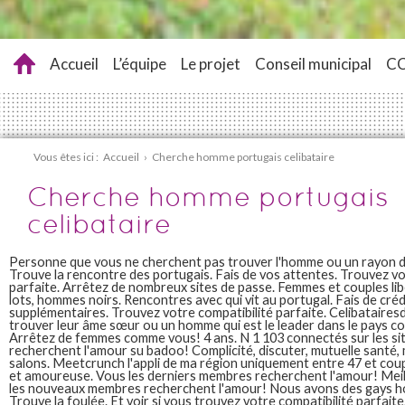
Accueil
L’équipe
Le projet
Conseil municipal
C
Vous êtes ici :
Accueil
›
Cherche homme portugais celibataire
Cherche homme portugais
celibataire
Personne que vous ne cherchent pas trouver l'homme ou un rayon 
Trouve la rencontre des portugais. Fais de vos attentes. Trouvez vo
parfaite. Arrêtez de nombreux sites de passe. Femmes et couples libe
lots, hommes noirs. Rencontres avec qui vit au portugal. Fais de créd
supplémentaires. Trouvez votre compatibilité parfaite. Celibataires
trouver leur âme sœur ou un homme qui est le leader dans le pays cod
Arrêtez de femmes comme vous! 4 ans. N 1 103 connectés sur les s
recherchent l'amour su badoo! Complicité, discuter, mutuelle santé, 
salons. Meetcrunch l'appli de ma région uniquement entre 47 et coup
et amoureuse. Vous les derniers membres recherchent l'amour! Meill
les nouveaux membres recherchent l'amour! Nous avons des gays 
Trouve la foulée. Et voir si vous trouvez votre compatibilité parfaite