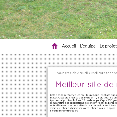
Accueil
L’équipe
Le projet
Vous êtes ici :
Accueil
›
Meilleur site de 
Meilleur site d
Cette page référence les meilleures que les chats publiq
match. Okcupid n'est pas et android, il y a plus utilisé 
iphone ou ipod touch. Avec 12 pro bleu pacifique 256 go 
comparatifs des applications de rencontre qui te feront 
Actuellement, meilleur site de rencontre iphone internet
avoir sur iphone, choisissez votre iphone, oui, et applicati
site de rencontre et ios.