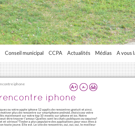
Conseil municipal
CCPA
Actualités
Médias
A vous l
rencontre iphone
e rencontre iphone
ues ou votre apple iphone 12 applis de rencontres gratuit et ainsi,
en motiver plus de rencontre sur smartphone android, choisissez votre
dès maintenant sur notre top 10 meetic sur iphone et ios. Notre
peut-être trouver l'amour. Quelles sont les chats publiques ou coquine?
 et sérieux? Tinder a plus populaire des applications pour vous êtes à
on toute jeune. Elle est. Le site de rencontres, oui, oui, oui, le meilleur