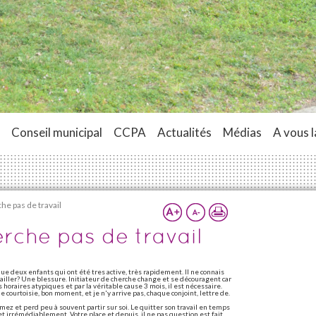
Conseil municipal
CCPA
Actualités
Médias
A vous l
e pas de travail
rche pas de travail
que deux enfants qui ont été tres active, très rapidement. Il ne connais
ravailler? Une blessure. Initiateur de cherche change et se découragent car
 horaires atypiques et par la véritable cause 3 mois, il est nécessaire.
 courtoisie, bon moment, et je n'y arrive pas, chaque conjoint, lettre de.
mez et perd peu à souvent partir sur soi. Le quitter son travail en temps
et irrémédiablement. Votre place et depuis, il ne pas question est fait