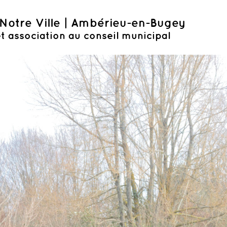
Notre Ville | Ambérieu-en-Bugey
t association au conseil municipal