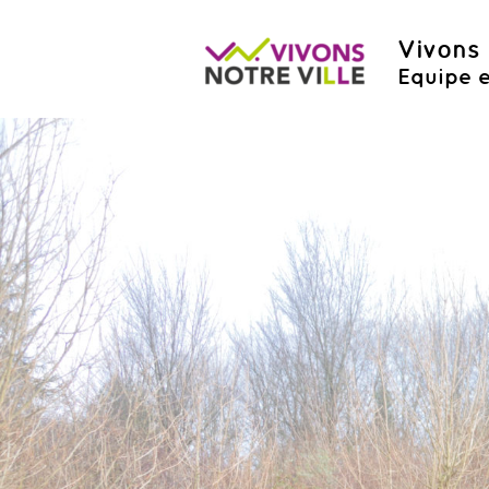
Vivons 
Equipe e