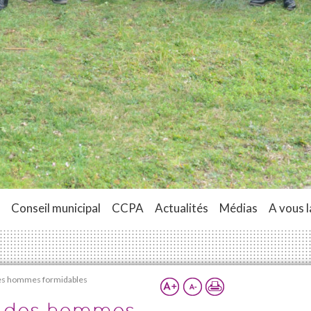
Conseil municipal
CCPA
Actualités
Médias
A vous l
es hommes formidables
c des hommes