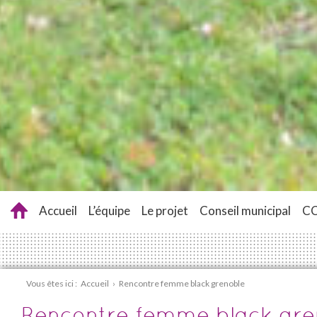
Accueil
L’équipe
Le projet
Conseil municipal
C
Vous êtes ici :
Accueil
›
Rencontre femme black grenoble
Rencontre femme black gre