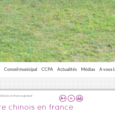
Conseil municipal
CCPA
Actualités
Médias
A vous l
chinois en france gratuit
re chinois en france