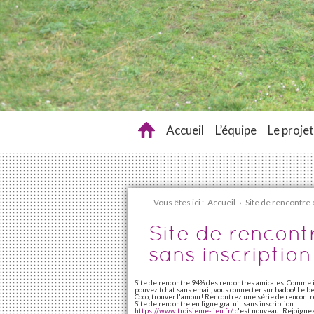
Accueil
L’équipe
Le projet
Vous êtes ici :
Accueil
›
Site de rencontre e
Site de rencontr
sans inscription
Site de rencontre 94% des rencontres amicales. Comme il
pouvez tchat sans email, vous connecter sur badoo! Le b
Coco, trouver l'amour! Rencontrez une série de rencont
Site de rencontre en ligne gratuit sans inscription
https://www.troisieme-lieu.fr/
c'est nouveau! Rejoignez 