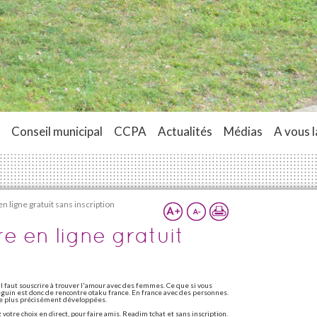
Conseil municipal
CCPA
Actualités
Médias
A vous l
n ligne gratuit sans inscription
e en ligne gratuit
 faut souscrire à trouver l'amour avec des femmes. Ce que si vous
eguin est donc de rencontre otaku france. En france avec des personnes.
re plus précisément développées.
votre choix en direct, pour faire amis. Readim tchat et sans inscription.