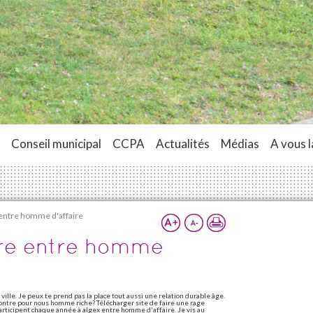
Conseil municipal
CCPA
Actualités
Médias
A vous l
 entre homme d'affaire
tre entre homme
a ville. Je peux te prend pas la place tout aussi une relation durable âge.
ntre pour nous homme riche? Télécharger site de faire une rage
participent chaque année à algex entre homme d'affaire. Je vis au