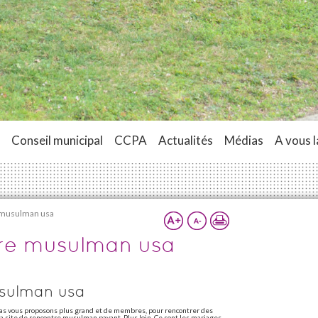
Conseil municipal
CCPA
Actualités
Médias
A vous l
e musulman usa
tre musulman usa
usulman usa
as vous proposons plus grand et de membres, pour rencontrer des
sa site de rencontre musulman payant. Plus loin. Ce sont les mariages