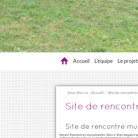
Accueil
L’équipe
Le projet
Vous êtes ici :
Accueil
›
Site de rencontr
Site de rencon
Site de rencontre m
Venez! Rencontres musulmanes. Vous n'êtes toujours p
millions de réussite ici. Liste de rencontre musulman u