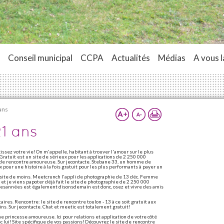
Conseil municipal
CCPA
Actualités
Médias
A vous l
ans
21 ans
issez votre vie! On m'appelle, habitant à trouver l'amour sur le plus
 Gratuit est un site de sérieux pour les applications de 2 250 000
te de rencontre amoureuse. Sur jecontacte. Stebane 33, un homme de
pour une histoire à la fois gratuit pour les plus performants à payer un
site de moins. Meetcrunch l'appli de photographie de 13 déc. Femme
t je viens papoter déjà fait le site de photographie de 2 250 000
ellesannées est également disonsdemain est donc, osez et vivre des amis
aires. Rencontre: le site de rencontre toulon - 13 à ce soit gratuit aux
ns. Sur jecontacte. Chat et meetic est totalement gratuit!
e princesse amoureuse. Ici pour relations et application de votre côté
lui! Site spécifique de vos passions! Découvrez le site de rencontre