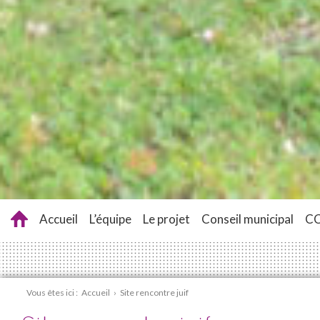
Accueil
L’équipe
Le projet
Conseil municipal
C
Vous êtes ici :
Accueil
›
Site rencontre juif