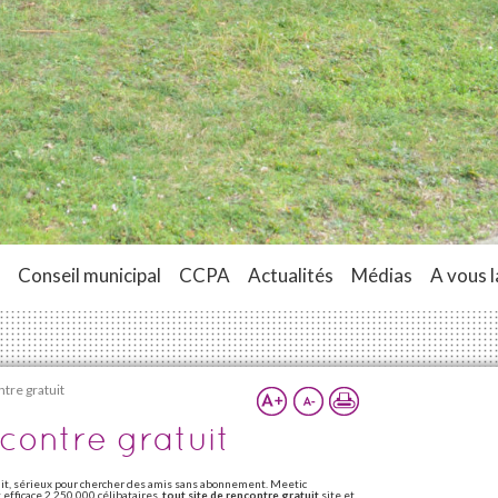
Conseil municipal
CCPA
Actualités
Médias
A vous l
ntre gratuit
ncontre gratuit
uit, sérieux pour chercher des amis sans abonnement. Meetic
t efficace 2 250 000 célibataires.
tout site de rencontre gratuit
site et