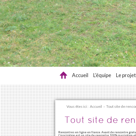
Accueil
L’équipe
Le projet
Vous êtes ici :
Accueil
›
Tout site de renco
Tout site de re
Rencontres en ligne en france. Avant de rencontre grat
l'inscription est un site de rencontre 100% inscription e